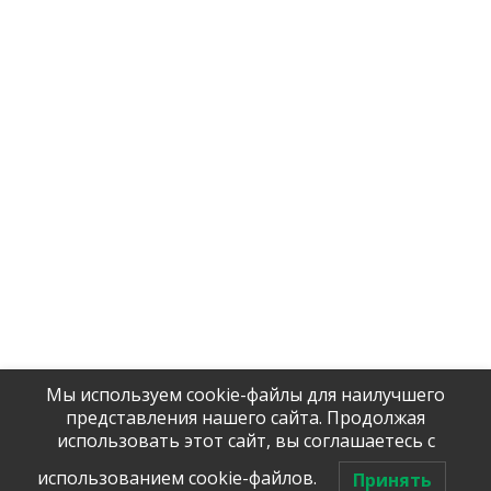
Company
Contact us
Delivery
Licenses and certificates
Products
Главная EN
Company
Contact us
Delivery
Licenses and certificates
Products
Главная EN
Мы используем cookie-файлы для наилучшего
Tel / WhatsApp:
представления нашего сайта. Продолжая
+7 (906)
906 23 57
использовать этот сайт, вы соглашаетесь с
Помочь с 
оборудова
использованием cookie-файлов.
Принять