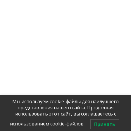
Company
Contact us
Delivery
Licenses and certificates
Products
Главная EN
Company
Contact us
Delivery
Licenses and certificates
Products
Главная EN
Мы используем cookie-файлы для наилучшего
Tel / WhatsApp:
представления нашего сайта. Продолжая
Помочь с 
+7 (906)
906 23 57
использовать этот сайт, вы соглашаетесь с
оборудова
использованием cookie-файлов.
Принять