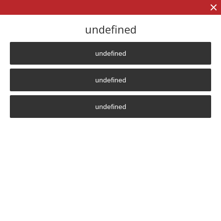
+7 (906)
906 23 57
undefined
undefined
Главная страница
»
Delivery
undefined
Delivery
undefined
Delivery To All Regions of
Russia, Kazakhstan, CIS
Countries and Worldwide
NPP “ThermoTech” delivers finished products in Russia
(all regions of the Russian Federation), Kazakhstan, as
well as to all CIS countries and the world. At the
discretion of the customer, we offer the following