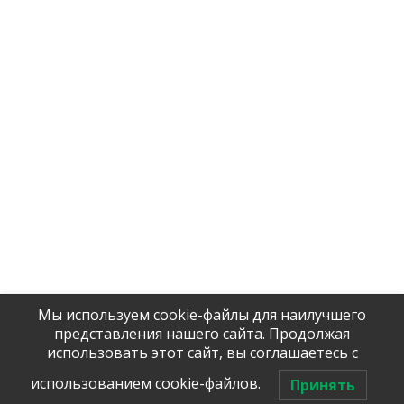
Company
Contact us
Delivery
Licenses and certificates
Products
Главная EN
Company
Contact us
Delivery
Licenses and certificates
Products
Главная EN
Мы используем cookie-файлы для наилучшего
Tel / WhatsApp:
представления нашего сайта. Продолжая
Помочь с 
+7 (906)
906 23 57
использовать этот сайт, вы соглашаетесь с
оборудова
использованием cookie-файлов.
Принять