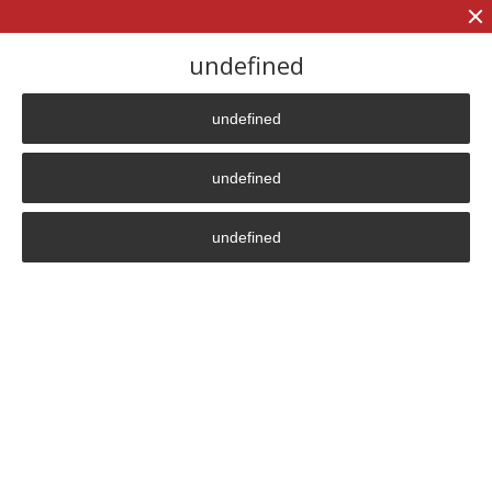
+7 (906)
906 23 57
undefined
undefined
Главная страница
»
Company
undefined
Company
undefined
Privacy Policy
630099
,
Novosibirsk
46 Deputatskaya str.
4601 office