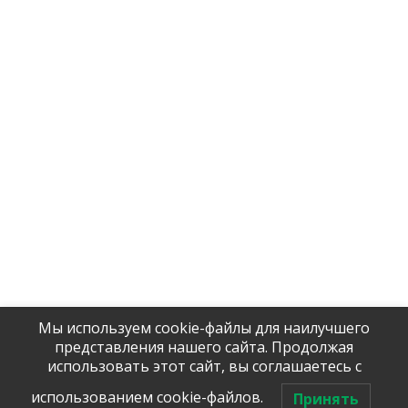
Company
Contact us
Delivery
Licenses and certificates
Products
Главная EN
Company
Contact us
Delivery
Licenses and certificates
Products
Главная EN
Мы используем cookie-файлы для наилучшего
Tel / WhatsApp:
представления нашего сайта. Продолжая
+7 (906)
906 23 57
использовать этот сайт, вы соглашаетесь с
Помочь с 
оборудова
использованием cookie-файлов.
Принять