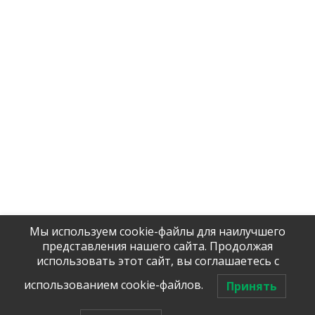
Contact us
Delivery
Licenses and certificates
Products
Главная EN
Company
Contact us
Delivery
Помочь с 
Licenses and certificates
оборудова
Products
Главная EN
Мы используем cookie-файлы для наилучшего
Tel / WhatsApp:
представления нашего сайта. Продолжая
+7 (906)
906 23 57
использовать этот сайт, вы соглашаетесь с
использованием cookie-файлов.
Принять