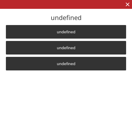
+7 (906)
906 23 57
undefined
undefined
Главная страница
»
Преимущество
»
Longlife
undefined
Longlife
undefined
Privacy Policy
630099
,
Novosibirsk
46 Deputatskaya str.
4601 office