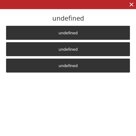
+7 (906)
906 23 57
undefined
undefined
Главная страница
»
Партнер
»
sibur
undefined
sibur
undefined
Privacy Policy
630099
,
Novosibirsk
46 Deputatskaya str.
4601 office