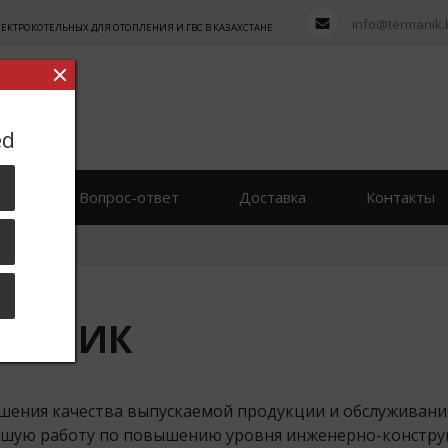
info@termanik.
ТРОКОТЕЛЬНЫХ ДЛЯ ОТОПЛЕНИЯ И ГВС В КАЗАХСТАНЕ
ed
вы
Вопрос-ответ
Доставка
Контакты
РМАНИК
РМАНИК
ышения качества выпускаемой продукции и обслуживан
ьшую работу по повышению уровня инженерно-конструк