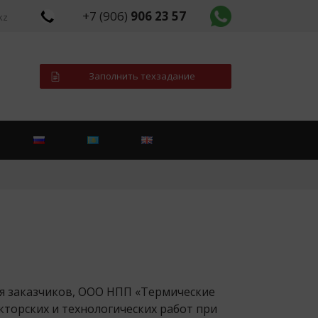
+7 (906)
906 23 57
kz
Заполнить техзадание
ия заказчиков, ООО НПП «Термические
торских и технологических работ при