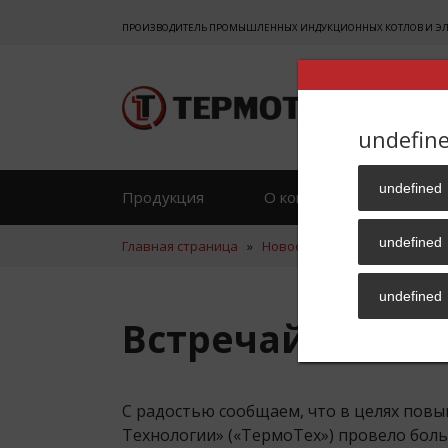
ПРОИЗВОДИТЕЛЬ ПРОМЫШЛЕННЫХ ИНДУКЦИОННЫХ КОТЛОВ И ЭЛЕК
undefin
undefined
Продукция
О компании
Отзы
undefined
Главная страница
»
Новости
»
Встречайте: ТЕ
undefined
Встречайте: ТЕ
С радостью сообщаем, что в целях пов
Технологии» («ТермоТех») провело бол