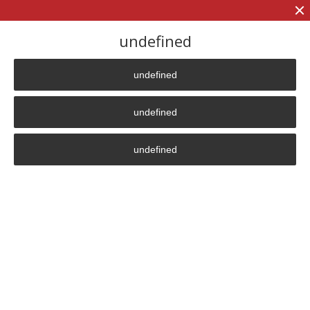
+7 (906)
906 23 57
undefined
undefined
Главная страница
»
Продукция
undefined
Продукция
undefined
Выберите интересующую вас область применения
оборудования
БЛОЧНО-
ПОДРОБНЕЕ
МОДУЛЬНЫЕ
ЭЛЕКТРОКОТЕЛЬН
ЫЕ И ИТП