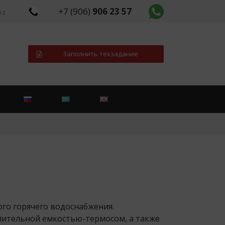
+7 (906)
906 23 57
kz
Заполнить техзадание
го горячего водоснабжения.
пительной емкостью-термосом, а также