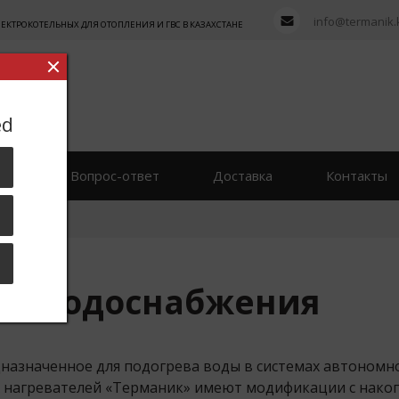
info@termanik.
ТРОКОТЕЛЬНЫХ ДЛЯ ОТОПЛЕНИЯ И ГВС В КАЗАХСТАНЕ
ed
вы
Вопрос-ответ
Доставка
Контакты
снабжение
го водоснабжения
назначенное для подогрева воды в системах автономно
 нагревателей «Терманик» имеют модификации с нако