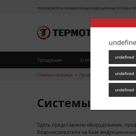
ПРОИЗВОДИТЕЛЬ ПРОМЫШЛЕННЫХ ИНДУКЦИОННЫХ КОТЛОВ И ЭЛЕК
undefin
undefined
Продукция
О компании
Отзы
undefined
Главная страница
»
Продукция
»
Горячее водо
undefined
Системы горяче
Здесь представлено оборудование, пред
Водонагреватели на базе индукционных