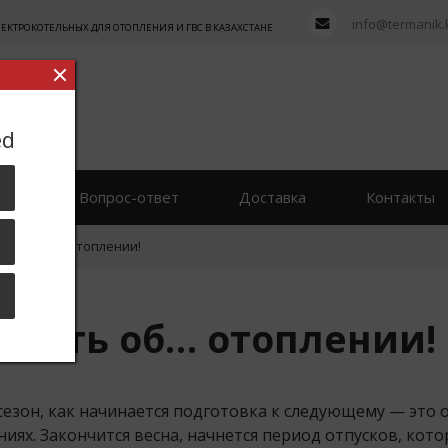
info@termanik.
ТРОКОТЕЛЬНЫХ ДЛЯ ОТОПЛЕНИЯ И ГВС В КАЗАХСТАНЕ
ed
вы
Вопрос-ответ
Доставка
Контакты
умать об… отоплении!
думать об… отоплении!
сезон, как начинается подготовка к следующему — это
х. Закончится весна, начнется период отпусков, котор