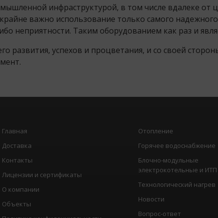
мышленной инфраструктурой, в том числе вдалеке от 
 крайне важно использование только самого надежного
бо неприятности. Таким оборудованием как раз и явл
 развития, успехов и процветания, и со своей сторон
мент.
Главная
Отопление
Доставка
Горячее водоснабжение
Контакты
Блочно-модульные
электрокотельные и ИТП
Лицензии и сертификаты
Технологический нагрев
О компании
Новости
Объекты
Вопрос-ответ