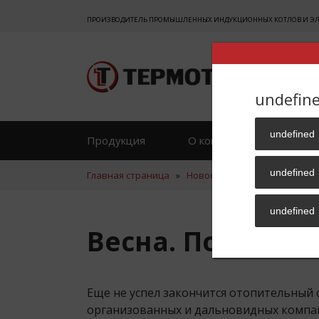
ПРОИЗВОДИТЕЛЬ ПРОМЫШЛЕННЫХ ИНДУКЦИОННЫХ КОТЛОВ И ЭЛЕК
undefin
undefined
Продукция
О компании
Отзы
undefined
Главная страница
»
Новости
»
Весна. Пора под
undefined
Весна. Пора по
Еще не успел закончится отопительный 
организованных и дальновидных компания