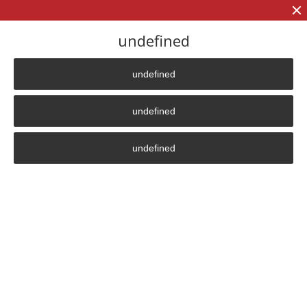
+7 (906)
906 23 57
undefined
undefined
Главная страница
»
Вопрос-ответ
»
В чем уникальность ваших нагревателей, если принцип нагрева
undefined
вихревыми токами известен уже довольно давно?
undefined
В чем уникальность ваших
нагревателей, если принцип
нагрева вихревыми токами
известен уже довольно
давно?
Уникальность состоит, во-первых, в том, что наши