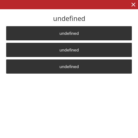
+7 (906)
906 23 57
undefined
undefined
Главная страница
»
Вопрос-ответ
»
В чем отличие ваших нагревателей от индукционных
undefined
нагревателей (ТВЧ), которые используются для разогрева
металлов, например, в металлургии?
undefined
В чем отличие ваших
нагревателей от
индукционных
нагревателей (ТВЧ), которые
используются для разогрева
металлов, например, в