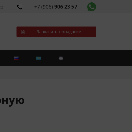
+7 (906)
906 23 57
kz
Заполнить техзадание
рную