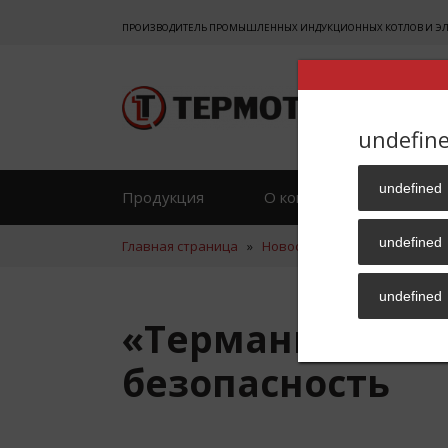
ПРОИЗВОДИТЕЛЬ ПРОМЫШЛЕННЫХ ИНДУКЦИОННЫХ КОТЛОВ И ЭЛЕК
undefin
undefined
Продукция
О компании
Отзы
undefined
Главная страница
»
Новости
»
«Терманик Моду
undefined
«Терманик Мод
безопасность