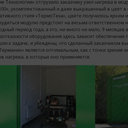
ие Технологии» отгрузило заказчику узел нагрева в м
00», укомплектованный и даже выкрашенный в цвет в с
тивного стиля «ТермоТеха», цвете получилось ярким и
 трудиться модулю предстоит на весьма ответственном
ный период года, а это, ни много ни мало, 9 месяцев в
езотказности оборудования здесь зависит обеспечение 
ли к задаче, и убеждены, что сделанный заказчиком в
ерманик» является оптимальным, как с точки зрения эк
в нагрева, в которых оно применяется.