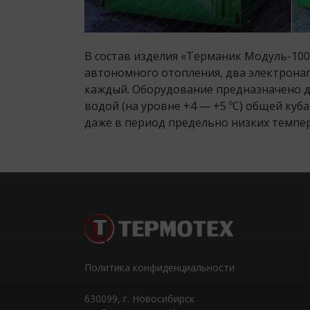
В состав изделия «Терманик Модуль-100
автономного отопления, два электрона
каждый. Оборудование предназначено д
водой (на уровне +4 — +5 ºС) общей куб
даже в период предельно низких температ
Политика конфиденциальности
630099
, г.
Новосибирск