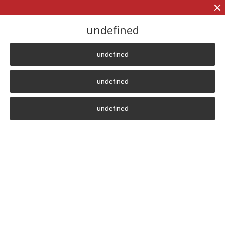
+7 (906)
906 23 57
undefined
undefined
Главная страница
»
Вопрос-ответ
»
Сколько стоит индукционный электрокотел?
undefined
Сколько стоит
undefined
индукционный
электрокотел?
Стоимость индукционного котла зависит не только
от мощности, но и от уровня комплектации,
совокупная стоимость компонентов которой, в
определенных обстоятельствах, может даже
превышать стоимость основного оборудования. В