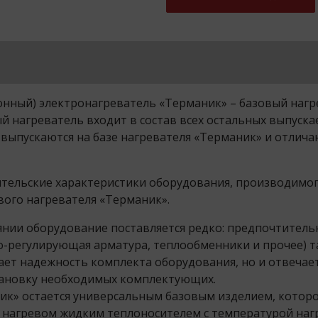
нный) электронагреватель «Терманик» – базовый нагр
ый нагреватель входит в состав всех остальных выпуск
 выпускаются на базе нагревателя «Терманик» и отлич
ительские характеристики оборудования, производимо
вого нагревателя «Терманик».
нии оборудование поставляется редко: предпочтитель
но-регулирующая арматура, теплообменники и прочее) 
ает надежность комплекта оборудования, но и отвечае
становку необходимых комплектующих.
ник» остается универсальным базовым изделием, кото
 нагревом жидким теплоносителем с температурой нагр