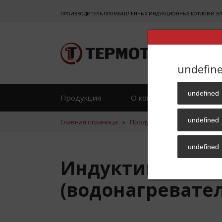
ПРОИЗВОДИТЕЛЬ ПРОМЫШЛЕННЫХ ИНДУКЦИОННЫХ КОТЛОВ И ЭЛЕК
undefin
undefined
Продукция
О компании
Отзы
undefined
Главная страница
»
Продукция
»
Отопление
»
undefined
Индуктивно-кон
(водонагревате