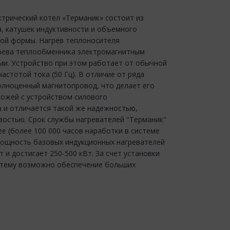
трический котел «Терманик» состоит из
, катушек индуктивности и объемного
ой формы. Нагрев теплоносителя
грева теплообменника электромагнитным
ми. Устройство при этом работает от обычной
астотой тока (50 Гц). В отличие от ряда
олноценный магнитопровод, что делает его
хожей с устройством силового
а и отличается такой же надежностью,
востью. Срок службы нагревателей "Терманик"
ее (более 100 000 часов наработки в системе
мощность базовых индукционных нагревателей
т и достигает 250-500 кВт. За счет установки
истему возможно обеспечение больших