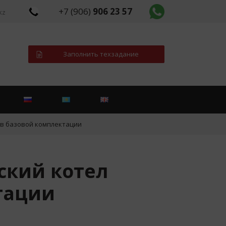
+7 (906)
906 23 57
kz
Заполнить техзадание
 в базовой комплектации
ский котел
тации