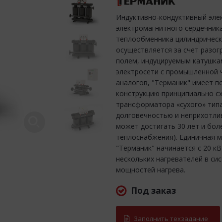
Индуктивно-кондуктивный элек
электромагнитного сердечника
теплообменника цилиндрическ
осуществляется за счет разо
полем, индуцируемым катушка
электросети с промышленной ч
аналогов, "Терманик" имеет п
конструкцию принципиально с
трансформатора «сухого» тип
долговечностью и неприхотли
может достигать 30 лет и бол
теплоснабжения). Единичная 
"Терманик" начинается с 20 кВ
нескольких нагревателей в с
мощностей нагрева.
Под заказ
Заполнить техзадание