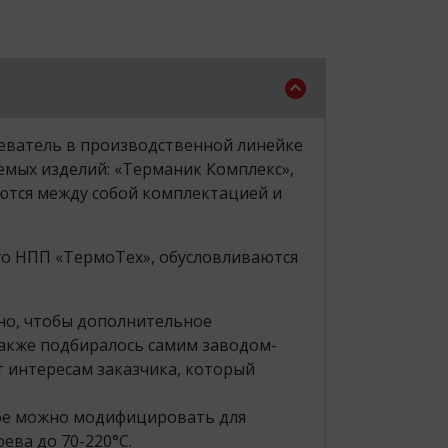
еватель в производственной линейке
аемых изделий: «Терманик Комплекс»,
аются между собой комплектацией и
го НПП «ТермоТех», обусловливаются
но, чтобы дополнительное
также подбиралось самим заводом-
т интересам заказчика, который
рое можно модифицировать для
ева до 70-220°С.