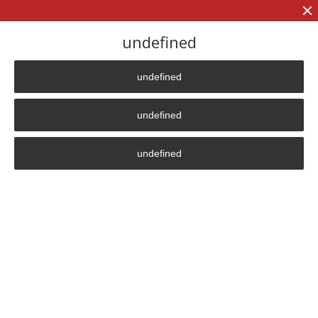
+7 (906)
906 23 57
undefined
undefined
Главная страница
»
Новости
»
Интервью с директором НПП «Термические Технологии»
undefined
Владиславом Бардокиным
undefined
Интервью с директором
НПП «Термические
Технологии» Владиславом
Бардокиным
«Лучше
заниматься
своим делом