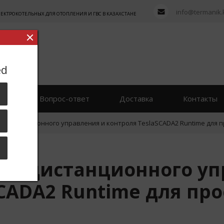
info@termanik.
ТРОКОТЕЛЬНЫХ ДЛЯ ОТОПЛЕНИЯ И ГВС В КАЗАХСТАНЕ
ed
вы
Вопрос-ответ
Доставка
Контакты
у дистанционного управления и контроля TeslaSCADA2 Runtime для 
му дистанционного уп
CADA2 Runtime для про