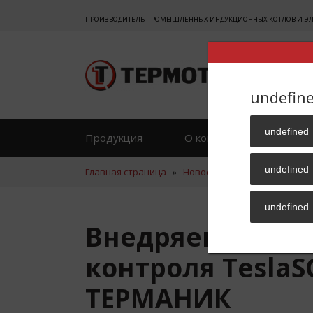
ПРОИЗВОДИТЕЛЬ ПРОМЫШЛЕННЫХ ИНДУКЦИОННЫХ КОТЛОВ И ЭЛЕК
undefin
undefined
Продукция
О компании
Отзы
undefined
Главная страница
»
Новости
»
Внедряем систем
undefined
Внедряем систе
контроля TeslaS
ТЕРМАНИК