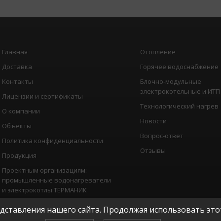
Главная
Отопление
Доставка
Горячее водоснабжение
Контакты
Блочно-модульные
электрокотельные и ИТП
Лицензии и сертификаты
Технологический нагрев
О компании
Новости
Объекты
Вопрос-ответ
Политика конфиденциальности
Отзывы
Продукция
Проектным организациям:
промышленные водонагреватели
и электрокотлы ТЕРМАНИК
ставления нашего сайта. Продолжая использовать этот
Копирайт © 2026, "
ТЕРМОТЕХ
"