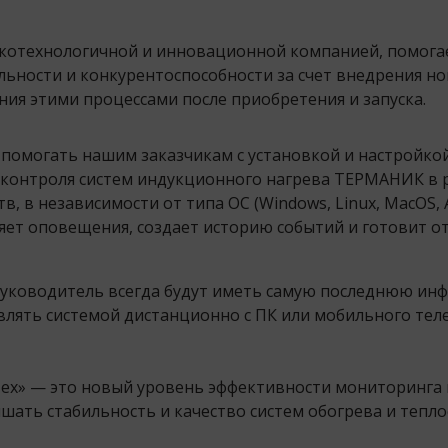
окотехнологичной и инновационной компанией, помога
ьности и конкурентоспособности за счет внедрения но
ния этими процессами после приобретения и запуска.
 помогать нашим заказчикам с установкой и настройкой
контроля систем индукционного нагрева ТЕРМАНИК в
, в независимости от типа ОС (Windows, Linux, MacOS, A
ет оповещения, создает историю событий и готовит отч
руководитель всегда будут иметь самую последнюю инф
лять системой дистанционно с ПК или мобильного тел
ех» — это новый уровень эффективности мониторинга и
ать стабильность и качество систем обогрева и тепл