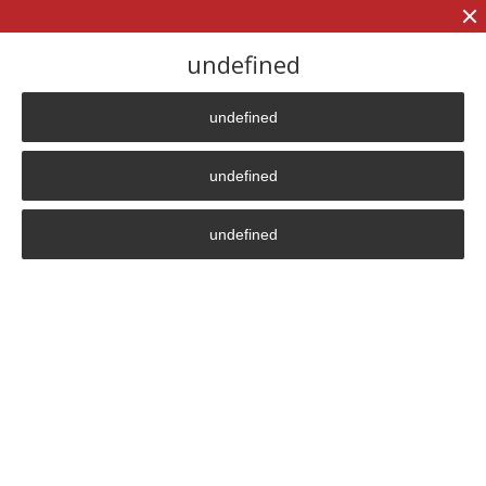
+7 (906)
906 23 57
undefined
undefined
Главная страница
»
Преимущество
»
Мықтылық
undefined
Мықтылық
undefined
Құпиялылық саясаты
630099
,
Новосібір
Орджоникидзе көшесі, 40
Кеңсе 4601 (4-қабат)