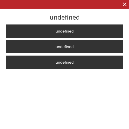
+7 (906)
906 23 57
undefined
undefined
Главная страница
»
Преимущество
undefined
plus
undefined