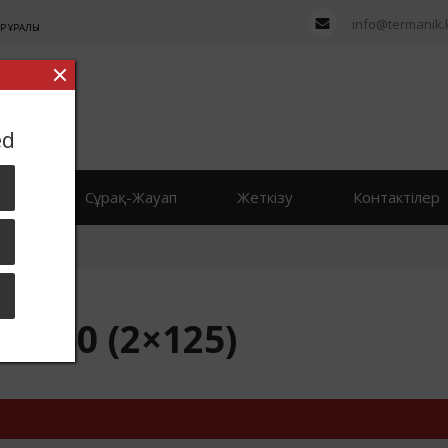
info@termanik.
Р ҚҰРАЛЫ
ed
рлер
Сұрақ-Жауап
Жеткізу
Контактілер
 250 (2×125)
 250 (2×125)