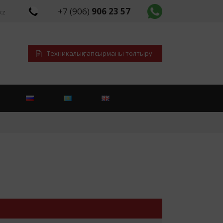
+7 (906)
906 23 57
kz
Техникалық тапсырманы толтыру