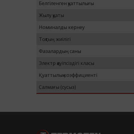
Белгіленген қуаттылығы
Жылу қуаты
Номиналды кернеу
Тоқтың жиілігі
Фазалардың саны
Электр қауіпсіздігі класы
Қуаттылық коэффициенті
Салмағы (сусыз)