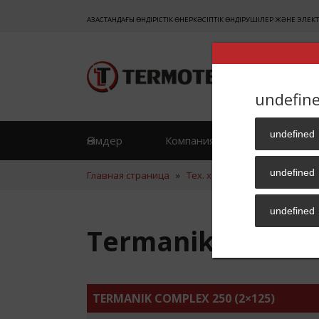
ҚАЗАҚСТАНДАҒЫ ӨНДІРІСТІК ӨНЕРКӘСІПТІК ӨНДІРУШІЛЕР ЖӘНЕ ЭЛЕКТ
undefin
undefined
Өнімдер
Компания жайлы
Пікі
undefined
Главная страница
»
Тех. хар.
»
Termanik Complex
undefined
Termanik Complex
TERMANIK COMPLEX 250 (2×125)