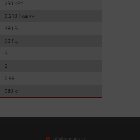
250 кВт
0,210 Гкал/ч
380 В
50 Гц
3
2
0,98
980 кг
info@termanik.kz