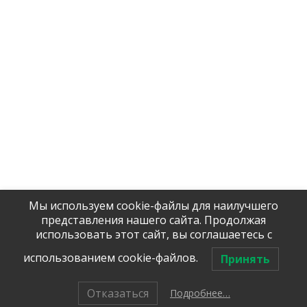
Қыздыру
Ыстық сумен жабдықтау
Модульдік орындаудағы қыздырғыштар
Технологиялық қыздыру
Жеткізу
Компания жайлы
Контактілер
Лицензиялар мен сертификаттар
Өнімдер
Басты бет
Мы используем cookie-файлы для наилучшего
Tel / WhatsApp:
представления нашего сайта. Продолжая
+7 (906)
906 23 57
использовать этот сайт, вы соглашаетесь с
Помочь с 
оборудова
использованием cookie-файлов.
Принять
Отказаться
Подробнее…
авторлық құқық © 2026, "
ТЕРМОТЕХ
"