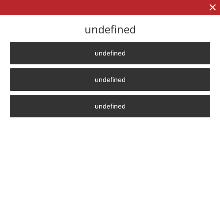
+7 (906)
906 23 57
undefined
undefined
Главная страница
»
Тех. хар.
»
Termanik 250
undefined
Termanik 250
undefined
TERMANIK 250
Белгіленген қуаттылығы
250 кВт
Жылу қуаты
0.210 Гкал/ч
Номиналды кернеу
380 В
Тоқтың жиілігі
50 Гц