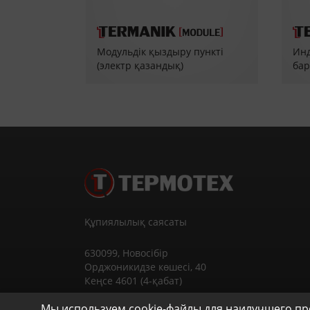
Инд
Модульдік қыздыру пункті
бар
(электр қазандық)
(ИТ
Құпиялылық саясаты
630099
,
Новосібір
Орджоникидзе көшесі, 40
Кеңсе 4601 (4-қабат)
Мы используем cookie-файлы для наилучшего пре