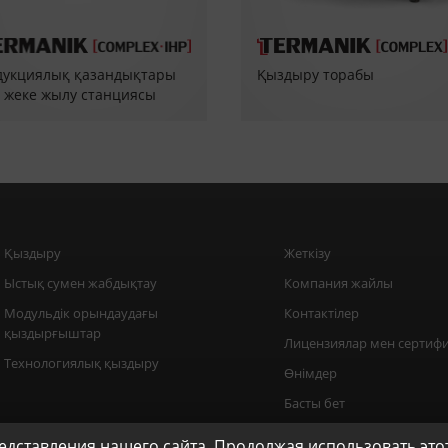
укциялық қазандықтары
Қыздыру торабы
 жеке жылу станциясы
П)
Қыздыру
Жеткізу
Ыстық сумен жабдықтау
Компания жайлы
Модульдік орындаудағы
Контактілер
қыздырғыштар
Лицензиялар мен сертиф
Технологиялық қыздыру
Өнімдер
Басты бет
дставления нашего сайта. Продолжая использовать этот 