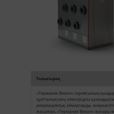
Толығырақ
«Терманик Викон» сериясының қыздырғы
қуаттылықтағы электродты қазандықтар
рекреациялық аймақтарды, өнеркәсіпт
жасалған. «Терманик Викон» жоғары 