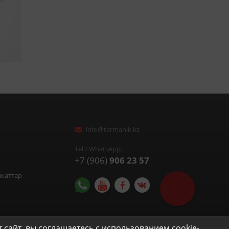
info@termanik.kz
Tel / WhatsApp:
+7 (906)
906 23 57
икаттар
Помочь с выбор
оборудования?
сайт, вы соглашаетесь с использованием cookie-