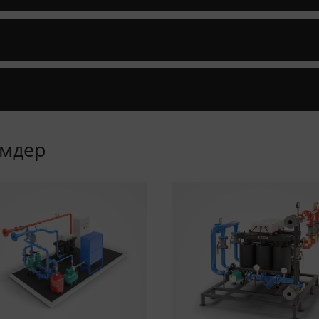
імдер