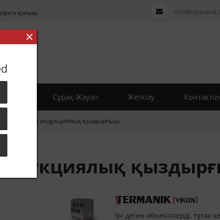
info@termanik.
ЭЛЕКТР ҚҰРАЛЫ
ed
ікірлер
Сұрақ-Жауап
Жеткізу
Контактіл
ғарывольтті индукциялық қыздырғыш
 индукциялық қыздыр
Ірі деген объектілерді, тұтас