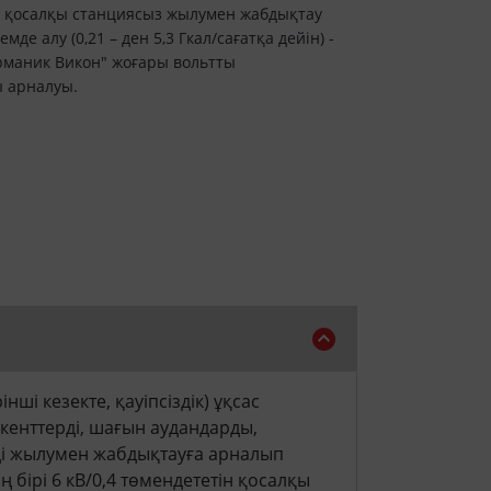
ін қосалқы станциясыз жылумен жабдықтау
де алу (0,21 – ден 5,3 Гкал/сағатқа дейін) -
ерманик Викон" жоғары вольтты
 арналуы.
і кезекте, қауіпсіздік) ұқсас
 кенттерді, шағын аудандарды,
ді жылумен жабдықтауға арналып
ірі 6 кВ/0,4 төмендететін қосалқы