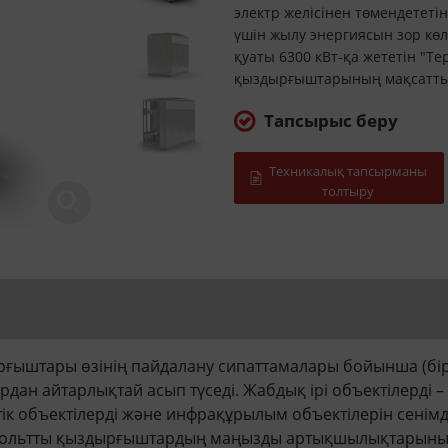
электр желісінен төмендетет
үшін жылу энергиясын зор көлем
қуаты 6300 кВт-қа жететін "Т
қыздырғыштарының мақсатты
Тапсырыс беру
Техникалық тапсырманы
толтыру
штары өзінің пайдалану сипаттамалары бойынша (бірінш
дан айтарлықтай асып түседі. Жабдық ірі объектілерді –
ік объектілерді және инфрақұрылым объектілерін сенім
вольтты қыздырғыштардың маңызды артықшылықтарының б