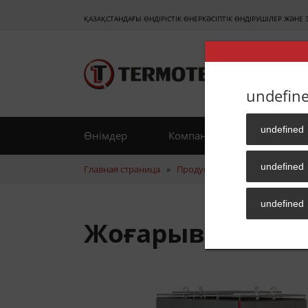
ҚАЗАҚСТАНДАҒЫ ӨНДІРІСТІК ӨНЕРКӘСІПТІК ӨНДІРУШІЛЕР ЖӘНЕ 
undefin
undefined
Өнімдер
Компания жайлы
П
undefined
Главная страница
»
Продукция
»
Қыздыру
»
Жо
undefined
Жоғарывольтті