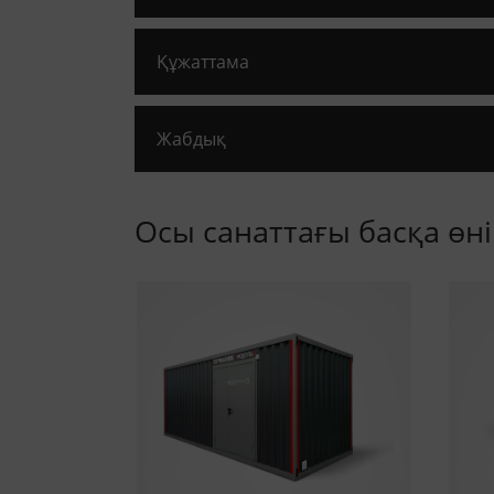
Құжаттама
Жабдық
Осы санаттағы басқа өн