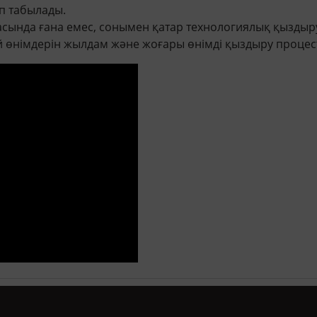
п табылады.
асында ғана емес, сонымен қатар технологиялық қыздыр
 өнімдерін жылдам және жоғары өнімді қыздыру процест