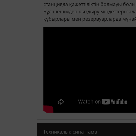
станцияда қажеттіліктің болмауы болы
Бұл шешімдер қыздыру міндеттері сал
құбырлары мен резервуарларда мұнай
Техникалық сипаттама