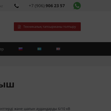
+7 (906)
906 23 57
kz
Техникалық тапсырманы толтыру
ер
ғыш
 кенттерді және шағын аудандарды 6/10 кВ