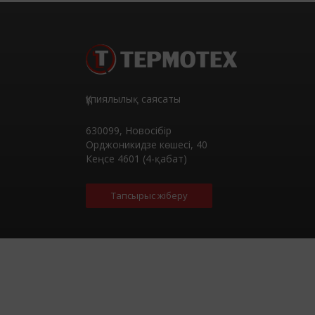
Құпиялылық саясаты
630099
,
Новосібір
Орджоникидзе көшесі, 40
Кеңсе 4601 (4-қабат)
Тапсырыс жіберу