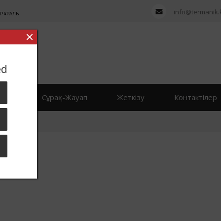
info@termanik.
Р ҚҰРАЛЫ
ed
рлер
Сұрақ-Жауап
Жеткізу
Контактілер