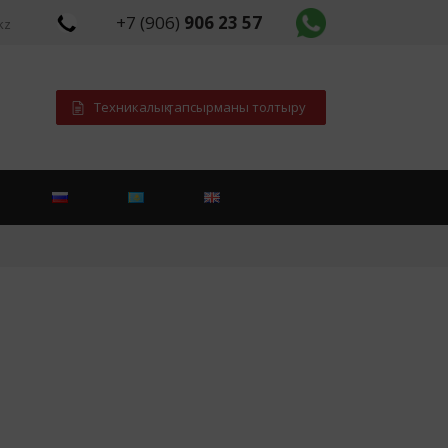
+7 (906)
906 23 57
kz
Техникалық тапсырманы толтыру