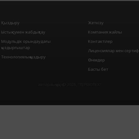
Қыздыру
Жеткізу
Ыстық сумен жабдықтау
Компания жайлы
Модульдік орындаудағы
Контактілер
қыздырғыштар
Лицензиялар мен сертиф
Технологиялық қыздыру
Өнімдер
Басты бет
авторлық құқық © 2026, "
ТЕРМОТЕХ
"