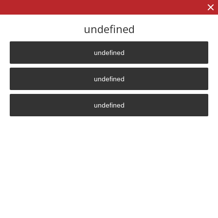
+7 (906)
906 23 57
undefined
undefined
Главная страница
»
Жаңалықтар
»
“Термические Технологии” ҒӨК директоры Владислав
undefined
Бардокиннен алынған интервью
undefined
“Термические Технологии”
ҒӨК директоры Владислав
Бардокиннен алынған
интервью
Барлығын бастап көргеннен орташа болып жүргенше,
ең дұрысы өз ісіңмен ғана айналысып сонда адалынан
үздік болғанға ештеңе жетпейді».