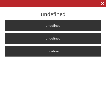
+7 (906)
906 23 57
undefined
undefined
Главная страница
»
Партнер
»
ОСК
undefined
ОСК
undefined
Құпиялылық саясаты
630099
,
Новосібір
Орджоникидзе көшесі, 40
Кеңсе 4601 (4-қабат)