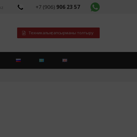
+7 (906)
906 23 57
kz
Техникалық тапсырманы толтыру