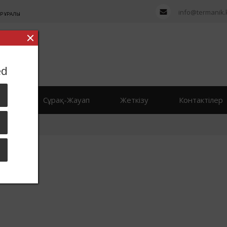
info@termanik.
Р ҚҰРАЛЫ
ed
рлер
Сұрақ-Жауап
Жеткізу
Контактілер