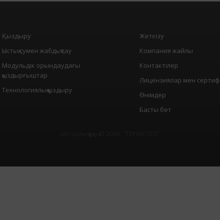
Қыздыру
Жеткізу
Ыстық сумен жабдықтау
Компания жайлы
Модульдік орындаудағы
Контактілер
қыздырғыштар
Лицензиялар мен сертиф
Технологиялық қыздыру
Өнімдер
Басты бет
авторлық құқық © 2026, "
ТЕРМОТЕХ
"