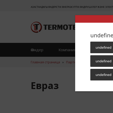
ҚАЗАҚСТАНДАҒЫ ӨНДІРІСТІК ӨНЕРКӘСІПТІК ӨНДІРУШІЛЕР ЖӘНЕ ЭЛЕКТ
undefin
undefined
Өнімдер
Компания жайлы
Пікі
undefined
Главная страница
»
Партнер
»
Евраз
undefined
Евраз