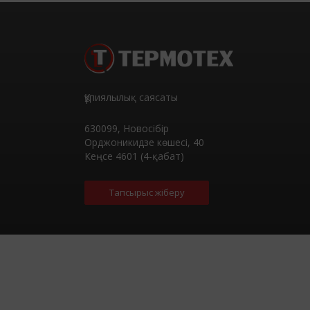
Құпиялылық саясаты
630099
,
Новосібір
Орджоникидзе көшесі, 40
Кеңсе 4601 (4-қабат)
Тапсырыс жіберу